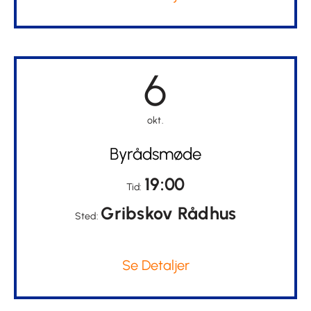
6
okt.
Byrådsmøde
19:00
Tid:
Gribskov Rådhus
Sted:
Se Detaljer